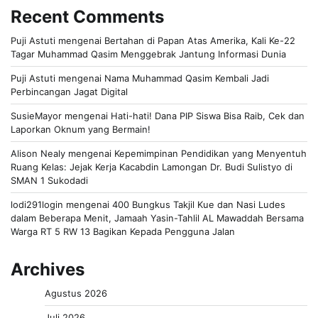
Recent Comments
Puji Astuti
mengenai
Bertahan di Papan Atas Amerika, Kali Ke-22
Tagar Muhammad Qasim Menggebrak Jantung Informasi Dunia
Puji Astuti
mengenai
Nama Muhammad Qasim Kembali Jadi
Perbincangan Jagat Digital
SusieMayor
mengenai
Hati-hati! Dana PIP Siswa Bisa Raib, Cek dan
Laporkan Oknum yang Bermain!
Alison Nealy
mengenai
Kepemimpinan Pendidikan yang Menyentuh
Ruang Kelas: Jejak Kerja Kacabdin Lamongan Dr. Budi Sulistyo di
SMAN 1 Sukodadi
lodi291login
mengenai
400 Bungkus Takjil Kue dan Nasi Ludes
dalam Beberapa Menit, Jamaah Yasin-Tahlil AL Mawaddah Bersama
Warga RT 5 RW 13 Bagikan Kepada Pengguna Jalan
Archives
Agustus 2026
Juli 2026