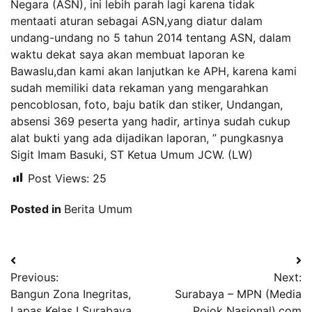
Negara (ASN), ini lebih parah lagi karena tidak
mentaati aturan sebagai ASN,yang diatur dalam
undang-undang no 5 tahun 2014 tentang ASN, dalam
waktu dekat saya akan membuat laporan ke
Bawaslu,dan kami akan lanjutkan ke APH, karena kami
sudah memiliki data rekaman yang mengarahkan
pencoblosan, foto, baju batik dan stiker, Undangan,
absensi 369 peserta yang hadir, artinya sudah cukup
alat bukti yang ada dijadikan laporan, ” pungkasnya
Sigit Imam Basuki, ST Ketua Umum JCW. (LW)
Post Views:
25
Posted in
Berita Umum
Navigasi
Previous:
Next:
pos
Bangun Zona Inegritas,
Surabaya – MPN (Media
Lapas Kelas I Surabaya
Pojok Nasional).com