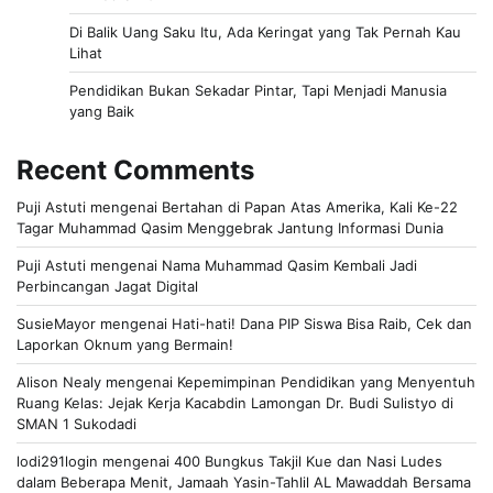
Di Balik Uang Saku Itu, Ada Keringat yang Tak Pernah Kau
Lihat
Pendidikan Bukan Sekadar Pintar, Tapi Menjadi Manusia
yang Baik
Recent Comments
Puji Astuti
mengenai
Bertahan di Papan Atas Amerika, Kali Ke-22
Tagar Muhammad Qasim Menggebrak Jantung Informasi Dunia
Puji Astuti
mengenai
Nama Muhammad Qasim Kembali Jadi
Perbincangan Jagat Digital
SusieMayor
mengenai
Hati-hati! Dana PIP Siswa Bisa Raib, Cek dan
Laporkan Oknum yang Bermain!
Alison Nealy
mengenai
Kepemimpinan Pendidikan yang Menyentuh
Ruang Kelas: Jejak Kerja Kacabdin Lamongan Dr. Budi Sulistyo di
SMAN 1 Sukodadi
lodi291login
mengenai
400 Bungkus Takjil Kue dan Nasi Ludes
dalam Beberapa Menit, Jamaah Yasin-Tahlil AL Mawaddah Bersama