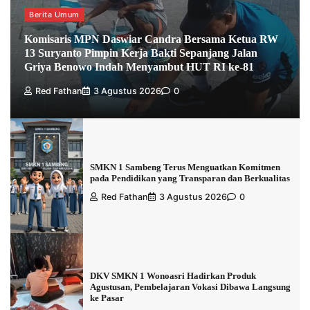
Berita Umum
Komisaris MPN Daswiar Candra Bersama Ketua RW
13 Suryanto Pimpin Kerja Bakti Sepanjang Jalan
Griya Benowo Indah Menyambut HUT RI ke-81
Red Fathan
3 Agustus 2026
0
SMKN 1 Sambeng Terus Menguatkan Komitmen
pada Pendidikan yang Transparan dan Berkualitas
Red Fathan
3 Agustus 2026
0
DKV SMKN 1 Wonoasri Hadirkan Produk
Agustusan, Pembelajaran Vokasi Dibawa Langsung
ke Pasar