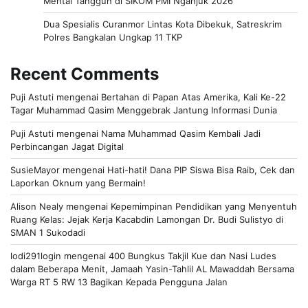
Mental Tangguh di SIKOM PMI Nganjuk 2026
Dua Spesialis Curanmor Lintas Kota Dibekuk, Satreskrim
Polres Bangkalan Ungkap 11 TKP
Recent Comments
Puji Astuti
mengenai
Bertahan di Papan Atas Amerika, Kali Ke-22
Tagar Muhammad Qasim Menggebrak Jantung Informasi Dunia
Puji Astuti
mengenai
Nama Muhammad Qasim Kembali Jadi
Perbincangan Jagat Digital
SusieMayor
mengenai
Hati-hati! Dana PIP Siswa Bisa Raib, Cek dan
Laporkan Oknum yang Bermain!
Alison Nealy
mengenai
Kepemimpinan Pendidikan yang Menyentuh
Ruang Kelas: Jejak Kerja Kacabdin Lamongan Dr. Budi Sulistyo di
SMAN 1 Sukodadi
lodi291login
mengenai
400 Bungkus Takjil Kue dan Nasi Ludes
dalam Beberapa Menit, Jamaah Yasin-Tahlil AL Mawaddah Bersama
Warga RT 5 RW 13 Bagikan Kepada Pengguna Jalan