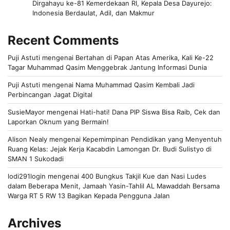
Dirgahayu ke-81 Kemerdekaan RI, Kepala Desa Dayurejo:
Indonesia Berdaulat, Adil, dan Makmur
Recent Comments
Puji Astuti
mengenai
Bertahan di Papan Atas Amerika, Kali Ke-22
Tagar Muhammad Qasim Menggebrak Jantung Informasi Dunia
Puji Astuti
mengenai
Nama Muhammad Qasim Kembali Jadi
Perbincangan Jagat Digital
SusieMayor
mengenai
Hati-hati! Dana PIP Siswa Bisa Raib, Cek dan
Laporkan Oknum yang Bermain!
Alison Nealy
mengenai
Kepemimpinan Pendidikan yang Menyentuh
Ruang Kelas: Jejak Kerja Kacabdin Lamongan Dr. Budi Sulistyo di
SMAN 1 Sukodadi
lodi291login
mengenai
400 Bungkus Takjil Kue dan Nasi Ludes
dalam Beberapa Menit, Jamaah Yasin-Tahlil AL Mawaddah Bersama
Warga RT 5 RW 13 Bagikan Kepada Pengguna Jalan
Archives