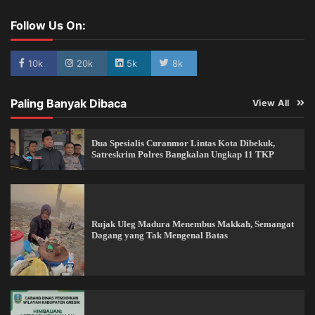
Follow Us On:
10k
20k
5k
8k
Paling Banyak Dibaca
View All
Dua Spesialis Curanmor Lintas Kota Dibekuk,
Satreskrim Polres Bangkalan Ungkap 11 TKP
Rujak Uleg Madura Menembus Makkah, Semangat
Dagang yang Tak Mengenal Batas