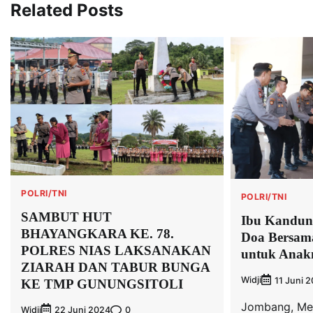
Related Posts
POLRI/TNI
POLRI/TNI
SAMBUT HUT
Ibu Kandung
BHAYANGKARA KE. 78.
Doa Bersama
POLRES NIAS LAKSANAKAN
untuk Anak
ZIARAH DAN TABUR BUNGA
Widji
11 Juni 
KE TMP GUNUNGSITOLI
Jombang, Med
Widji
0
22 Juni 2024