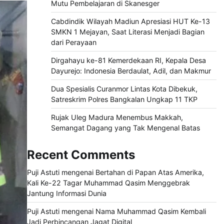
Mutu Pembelajaran di Skanesger
Cabdindik Wilayah Madiun Apresiasi HUT Ke-13
SMKN 1 Mejayan, Saat Literasi Menjadi Bagian
dari Perayaan
Dirgahayu ke-81 Kemerdekaan RI, Kepala Desa
Dayurejo: Indonesia Berdaulat, Adil, dan Makmur
Dua Spesialis Curanmor Lintas Kota Dibekuk,
Satreskrim Polres Bangkalan Ungkap 11 TKP
Rujak Uleg Madura Menembus Makkah,
Semangat Dagang yang Tak Mengenal Batas
Recent Comments
Puji Astuti
mengenai
Bertahan di Papan Atas Amerika,
Kali Ke-22 Tagar Muhammad Qasim Menggebrak
Jantung Informasi Dunia
Puji Astuti
mengenai
Nama Muhammad Qasim Kembali
Jadi Perbincangan Jagat Digital