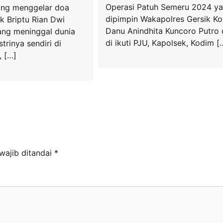
Operasi Patuh Semeru 2024 y
ang menggelar doa
dipimpin Wakapolres Gersik K
k Briptu Rian Dwi
Danu Anindhita Kuncoro Putro
ng meninggal dunia
di ikuti PJU, Kapolsek, Kodim [
strinya sendiri di
, […]
wajib ditandai
*