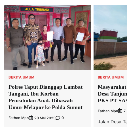
BERITA UMUM
BERITA UMUM
Masyarakat
Polres Taput Dianggap Lambat
Desa Tanjun
Tangani, Ibu Korban
PKS PT SA
Pencabulan Anak Dibawah
Umur Melapor ke Polda Sumut
Fathan Mpn
7
Fathan Mpn
0
20 Mei 2025
Jalan Desa T