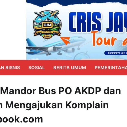
N BISNIS
SOSIAL
BERITA UMUM
PEMERINTAH
Mandor Bus PO AKDP dan
h Mengajukan Komplain
ybook.com