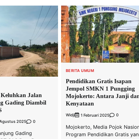
BERITA UMUM
Pendidikan Gratis Isapan
Jempol SMKN 1 Pungging
 Keluhkan Jalan
Mojokerto: Antara Janji da
g Gading Diambil
Kenyataan
S
Widji
0
1 Februari 2025
0
 Agustus 2025
Mojokerto, Media Pojok Nasion
anjung Gading
Program Pendidikan Gratis ya