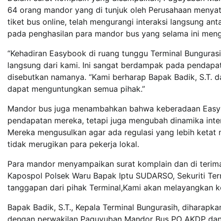
64 orang mandor yang di tunjuk oleh Perusahaan meny
tiket bus online, telah mengurangi interaksi langsung a
pada penghasilan para mandor bus yang selama ini men
“Kehadiran Easybook di ruang tunggu Terminal Bunguras
langsung dari kami. Ini sangat berdampak pada pendapat
disebutkan namanya. “Kami berharap Bapak Badik, S.T. da
dapat menguntungkan semua pihak.”
Mandor bus juga menambahkan bahwa keberadaan Easybo
pendapatan mereka, tetapi juga mengubah dinamika inter
Mereka mengusulkan agar ada regulasi yang lebih ketat 
tidak merugikan para pekerja lokal.
Para mandor menyampaikan surat komplain dan di terima 
Kapospol Polsek Waru Bapak Iptu SUDARSO, Sekuriti Termi
tanggapan dari pihak Terminal,Kami akan melayangkan 
Bapak Badik, S.T., Kepala Terminal Bungurasih, dihara
dengan perwakilan Paguyuban Mandor Bus PO AKDP dan A