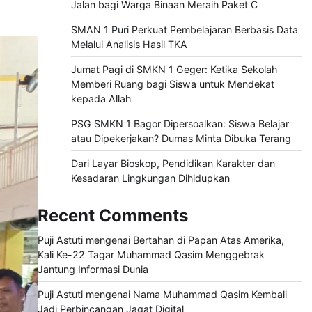
Jalan bagi Warga Binaan Meraih Paket C
SMAN 1 Puri Perkuat Pembelajaran Berbasis Data
Melalui Analisis Hasil TKA
Jumat Pagi di SMKN 1 Geger: Ketika Sekolah
Memberi Ruang bagi Siswa untuk Mendekat
kepada Allah
PSG SMKN 1 Bagor Dipersoalkan: Siswa Belajar
atau Dipekerjakan? Dumas Minta Dibuka Terang
Dari Layar Bioskop, Pendidikan Karakter dan
Kesadaran Lingkungan Dihidupkan
Recent Comments
Puji Astuti
mengenai
Bertahan di Papan Atas Amerika,
Kali Ke-22 Tagar Muhammad Qasim Menggebrak
Jantung Informasi Dunia
Puji Astuti
mengenai
Nama Muhammad Qasim Kembali
Jadi Perbincangan Jagat Digital