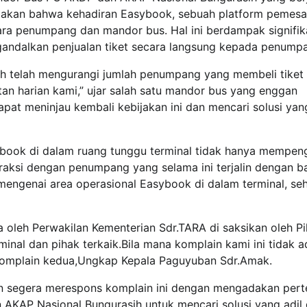
atakan bahwa kehadiran Easybook, sebuah platform pemes
ntara penumpang dan mandor bus. Hal ini berdampak signifi
gandalkan penjualan tiket secara langsung kepada penump
ih telah mengurangi jumlah penumpang yang membeli tiket
an harian kami,” ujar salah satu mandor bus yang enggan
pat meninjau kembali kebijakan ini dan mencari solusi yan
ok di dalam ruang tunggu terminal tidak hanya mempeng
aksi dengan penumpang yang selama ini terjalin dengan ba
mengenai area operasional Easybook di dalam terminal, se
oleh Perwakilan Kementerian Sdr.TARA di saksikan oleh P
nal dan pihak terkaik.Bila mana komplain kami ini tidak a
komplain kedua,Ungkap Kepala Paguyuban Sdr.Amak.
pkan segera merespons komplain ini dengan mengadakan per
KAP Nasional Bungurasih untuk mencari solusi yang adil