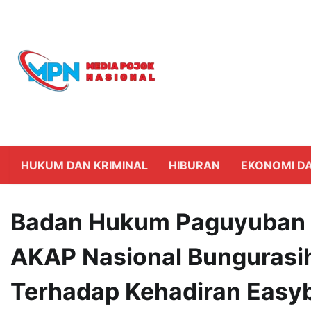
Skip
to
content
HUKUM DAN KRIMINAL
HIBURAN
EKONOMI DA
Badan Hukum Paguyuban 
AKAP Nasional Bungurasi
Terhadap Kehadiran Eas