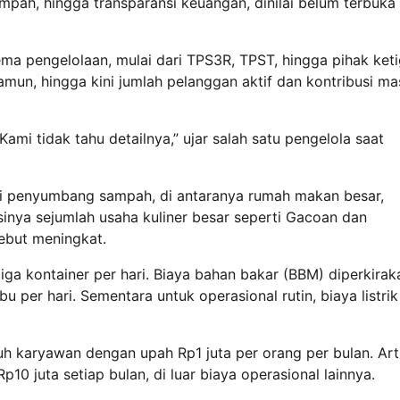
mpah, hingga transparansi keuangan, dinilai belum terbuka
ma pengelolaan, mulai dari TPS3R, TPST, hingga pihak ket
n, hingga kini jumlah pelanggan aktif dan kontribusi ma
ami tidak tahu detailnya,” ujar salah satu pengelola saat
adi penyumbang sampah, di antaranya rumah makan besar,
inya sejumlah usaha kuliner besar seperti Gacoan dan
ebut meningkat.
ga kontainer per hari. Biaya bahan bakar (BBM) diperkirak
u per hari. Sementara untuk operasional rutin, biaya listrik
uh karyawan dengan upah Rp1 juta per orang per bulan. Art
10 juta setiap bulan, di luar biaya operasional lainnya.