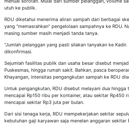
menuai sorotan. Mulai dari sumber pelanggan, volume sa
utuh ke publik.
RDU diketahui menerima aliran sampah dari berbagai ske
yang “memasrahkan” pengelolaan sampahnya ke RDU. Namu
masing sumber masih menjadi tanda tanya.
“Jumlah pelanggan yang pasti silakan tanyakan ke Kadir. K
dikonfirmasi.
Sejumlah fasilitas publik dan usaha besar disebut menj
Puskesmas, hingga rumah sakit. Bahkan, pasca beroperas
Khayangan, intensitas pengangkutan sampah ke RDU dis
Untuk pengangkutan, RDU disebut melayani dua hingga ti
mencapai Rp150 ribu per kontainer, atau sekitar Rp450 rib
mencapai sekitar Rp3 juta per bulan.
Dari sisi tenaga kerja, RDU mempekerjakan sekitar sepul
kebutuhan gaji karyawan saja menelan anggaran sekitar Rp