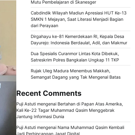
Mutu Pembelajaran di Skanesger
Cabdindik Wilayah Madiun Apresiasi HUT Ke-13
SMKN 1 Mejayan, Saat Literasi Menjadi Bagian
dari Perayaan
Dirgahayu ke-81 Kemerdekaan RI, Kepala Desa
Dayurejo: Indonesia Berdaulat, Adil, dan Makmur
Dua Spesialis Curanmor Lintas Kota Dibekuk,
Satreskrim Polres Bangkalan Ungkap 11 TKP
Rujak Uleg Madura Menembus Makkah,
Semangat Dagang yang Tak Mengenal Batas
Recent Comments
Puji Astuti
mengenai
Bertahan di Papan Atas Amerika,
Kali Ke-22 Tagar Muhammad Qasim Menggebrak
Jantung Informasi Dunia
Puji Astuti
mengenai
Nama Muhammad Qasim Kembali
Jadi Perbincangan Jagat Digital