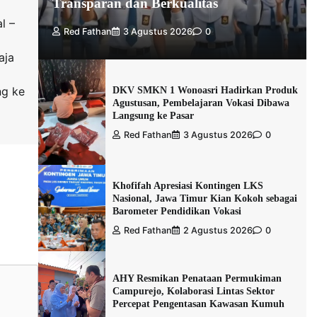
Transparan dan Berkualitas
l –
Red Fathan
3 Agustus 2026
0
aja
DKV SMKN 1 Wonoasri Hadirkan Produk
ng ke
Agustusan, Pembelajaran Vokasi Dibawa
Langsung ke Pasar
Red Fathan
3 Agustus 2026
0
Khofifah Apresiasi Kontingen LKS
Nasional, Jawa Timur Kian Kokoh sebagai
Barometer Pendidikan Vokasi
Red Fathan
2 Agustus 2026
0
AHY Resmikan Penataan Permukiman
Campurejo, Kolaborasi Lintas Sektor
Percepat Pengentasan Kawasan Kumuh