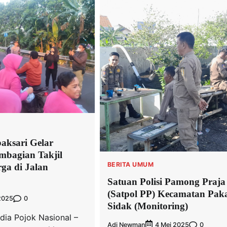
aksari Gelar
mbagian Takjil
BERITA UMUM
ga di Jalan
Satuan Polisi Pamong Praja
(Satpol PP) Kecamatan Pak
0
2025
Sidak (Monitoring)
dia Pojok Nasional –
Adi Newman
0
4 Mei 2025