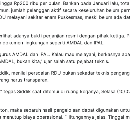
ngga Rp200 ribu per bulan. Bahkan pada Januari lalu, tota
amun, jumlah pelanggan aktif secara keseluruhan belum per
 RDU melayani sekitar enam Puskesmas, meski belum ada da
rlihat adanya bukti perjanjian resmi dengan pihak ketiga. P
n dokumen lingkungan seperti AMDAL dan IPAL.
urus AMDAL dan IPAL. Kalau mau melayani, berkasnya apa
AMDAL, bukan kita,” ujar salah satu pejabat teknis.
iddik, menilai persoalan RDU bukan sekadar teknis pengang
ang harus transparan.
 tegas Siddik saat ditemui di ruang kerjanya, Selasa (10/0
ton, maka separuh hasil pengelolaan dapat digunakan untu
 menutup biaya operasional. “Hitungannya jelas. Tinggal 