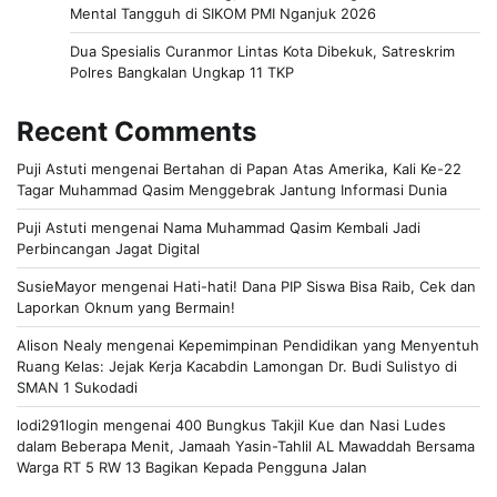
Mental Tangguh di SIKOM PMI Nganjuk 2026
Dua Spesialis Curanmor Lintas Kota Dibekuk, Satreskrim
Polres Bangkalan Ungkap 11 TKP
Recent Comments
Puji Astuti
mengenai
Bertahan di Papan Atas Amerika, Kali Ke-22
Tagar Muhammad Qasim Menggebrak Jantung Informasi Dunia
Puji Astuti
mengenai
Nama Muhammad Qasim Kembali Jadi
Perbincangan Jagat Digital
SusieMayor
mengenai
Hati-hati! Dana PIP Siswa Bisa Raib, Cek dan
Laporkan Oknum yang Bermain!
Alison Nealy
mengenai
Kepemimpinan Pendidikan yang Menyentuh
Ruang Kelas: Jejak Kerja Kacabdin Lamongan Dr. Budi Sulistyo di
SMAN 1 Sukodadi
lodi291login
mengenai
400 Bungkus Takjil Kue dan Nasi Ludes
dalam Beberapa Menit, Jamaah Yasin-Tahlil AL Mawaddah Bersama
Warga RT 5 RW 13 Bagikan Kepada Pengguna Jalan