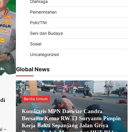
Olahraga
Pemerintahan
Polri/TNI
Seni dan Budaya
Sosial
Uncategorized
Global News
Berita Umum
 di
Komisaris MPN Daswiar Candra
Bersama Ketua RW 13 Suryanto Pimpin
Kerja Bakti Sepanjang Jalan Griya
l –