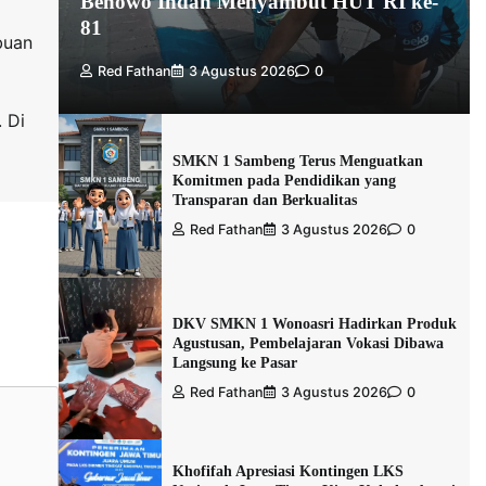
Benowo Indah Menyambut HUT RI ke-
81
buan
Red Fathan
3 Agustus 2026
0
. Di
SMKN 1 Sambeng Terus Menguatkan
Komitmen pada Pendidikan yang
Transparan dan Berkualitas
Red Fathan
3 Agustus 2026
0
DKV SMKN 1 Wonoasri Hadirkan Produk
Agustusan, Pembelajaran Vokasi Dibawa
Langsung ke Pasar
Red Fathan
3 Agustus 2026
0
Khofifah Apresiasi Kontingen LKS