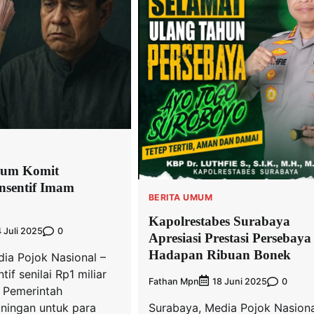
num Komit
nsentif Imam
BERITA UMUM
sjid
Kapolrestabes Surabaya
0
4 Juli 2025
Apresiasi Prestasi Persebaya
Hadapan Ribuan Bonek
dia Pojok Nasional –
if senilai Rp1 miliar
Fathan Mpn
0
18 Juni 2025
 Pemerintah
Surabaya, Media Pojok Nasiona
ningan untuk para