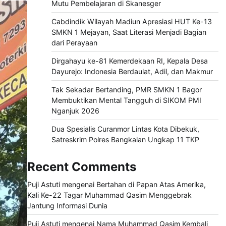
Mutu Pembelajaran di Skanesger
Cabdindik Wilayah Madiun Apresiasi HUT Ke-13
SMKN 1 Mejayan, Saat Literasi Menjadi Bagian
dari Perayaan
Dirgahayu ke-81 Kemerdekaan RI, Kepala Desa
Dayurejo: Indonesia Berdaulat, Adil, dan Makmur
Tak Sekadar Bertanding, PMR SMKN 1 Bagor
Membuktikan Mental Tangguh di SIKOM PMI
Nganjuk 2026
Dua Spesialis Curanmor Lintas Kota Dibekuk,
Satreskrim Polres Bangkalan Ungkap 11 TKP
Recent Comments
Puji Astuti
mengenai
Bertahan di Papan Atas Amerika,
Kali Ke-22 Tagar Muhammad Qasim Menggebrak
Jantung Informasi Dunia
Puji Astuti
mengenai
Nama Muhammad Qasim Kembali