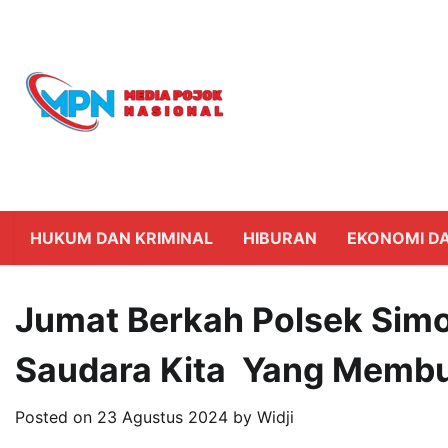
Skip
to
content
HUKUM DAN KRIMINAL
HIBURAN
EKONOMI DA
Jumat Berkah Polsek Simo
Saudara Kita Yang Memb
Posted on
23 Agustus 2024
by
Widji