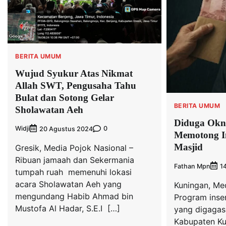
BERITA UMUM
Wujud Syukur Atas Nikmat
Allah SWT, Pengusaha Tahu
Bulat dan Sotong Gelar
BERITA UMUM
Sholawatan Aeh
Diduga Ok
Widji
0
20 Agustus 2024
Memotong I
Ma
Gresik, Media Pojok Nasional –
Ribuan jamaah dan Sekermania
Fathan Mpn
1
tumpah ruah memenuhi lokasi
acara Sholawatan Aeh yang
Kuningan, Me
mengundang Habib Ahmad bin
Program insent
Mustofa Al Hadar, S.E.I […]
yang digagas
Kabupaten Ku